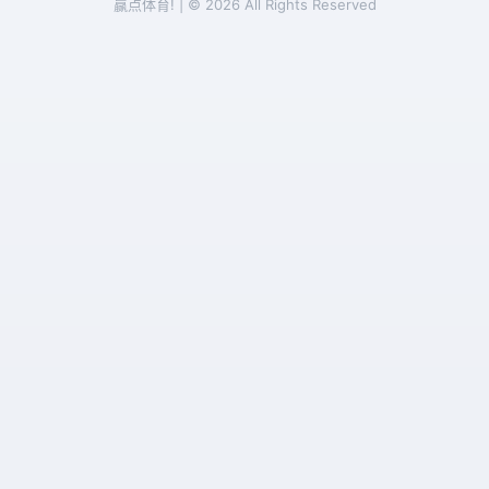
赢点体育! | © 2026 All Rights Reserved