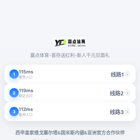
赢点体育-首存送红利-新人千元见面礼
115ms
线路1
›
1
推荐入口
119ms
线路2
›
2
稳定访问
112ms
线路3
›
3
备用入口
西甲皇家维戈塞尔塔&国米斯内德&亚洲官方合作伙伴